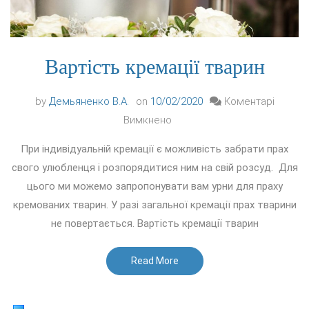
Вартість кремації тварин
by
Демьяненко В.А.
on
10/02/2020
Коментарі
до
Вимкнено
Вартість
При індивідуальній кремації є можливість забрати прах
кремації
свого улюбленця і розпорядитися ним на свій розсуд. Для
тварин
цього ми можемо запропонувати вам урни для праху
кремованих тварин. У разі загальної кремації прах тварини
не повертається. Вартість кремації тварин
Read More