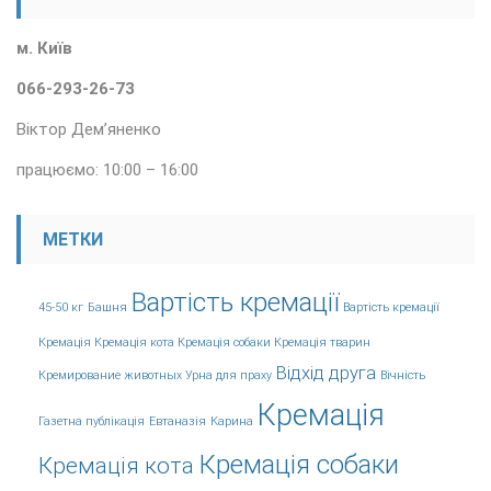
м. Київ
066-293-26-73
Віктор Дем’яненко
працюємо: 10:00 – 16:00
МЕТКИ
Вартість кремації
45-50 кг
Башня
Вартість кремації
Кремація Кремація кота Кремація собаки Кремація тварин
Відхід друга
Кремирование животных Урна для праху
Вічність
Кремація
Газетна публікація
Евтаназія
Карина
Кремація собаки
Кремація кота