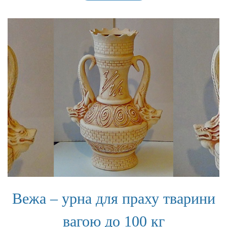
вагою
до
80
кг
Вежа – урна для праху тварини
вагою до 100 кг