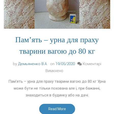
Пам’ять – урна для праху
тварини вагою до 80 кг
by
Демьяненко В.А.
on
19/05/2020
Коментарі
до
Вимкнено
Пам’ять
Пам’ять – урна для праху тварини вагою до 80 кг Урна
–
може бути не тільки похована але і, при бажанні,
урна
знаходиться в будинку або на дачі.
для
праху
Read More
тварини