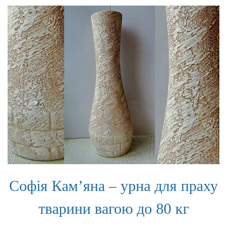
до
50
кг
Софія Кам’яна – урна для праху
тварини вагою до 80 кг