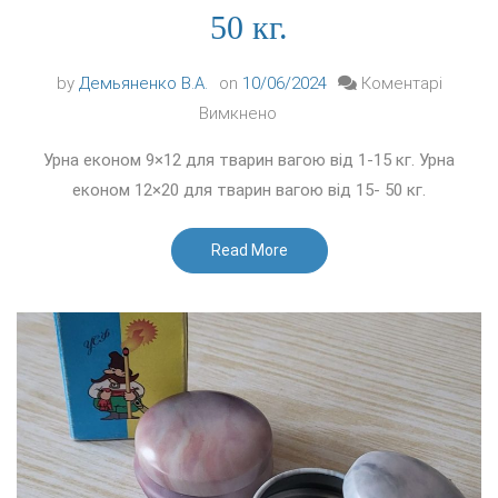
50 кг.
by
Демьяненко В.А.
on
10/06/2024
Коментарі
до
Вимкнено
Урна
Урна економ 9×12 для тварин вагою від 1-15 кг. Урна
економ
економ 12×20 для тварин вагою від 15- 50 кг.
9×12
для
Read More
тварин
вагою
від
1-
15
кг.
Урна
економ