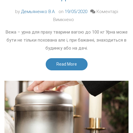
by
Демьяненко В.А.
on
19/05/2020
Коментарі
до
Вимкнено
Вежа
Вежа – урна для праху тварини вагою до 100 кг Урна може
–
бути не тільки похована але і, при бажанні, знаходиться в
урна
будинку або на дачі.
для
праху
Read More
тварини
вагою
до
100
кг