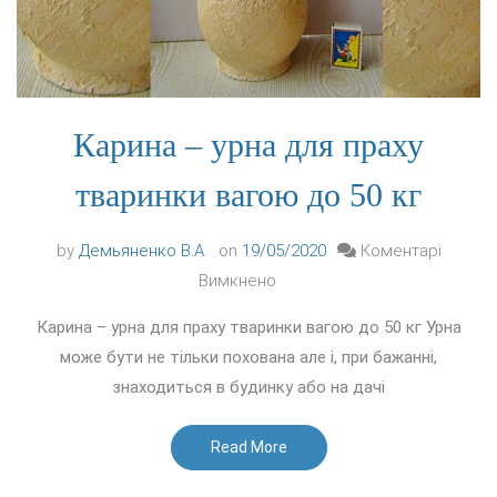
Карина – урна для праху
тваринки вагою до 50 кг
by
Демьяненко В.А.
on
19/05/2020
Коментарі
до
Вимкнено
Карина
Карина – урна для праху тваринки вагою до 50 кг Урна
–
може бути не тільки похована але і, при бажанні,
урна
знаходиться в будинку або на дачі
для
праху
Read More
тваринки
вагою