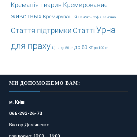
Кремація тварин
Кремирование
животных
Кремирування
Пам'ять
Софія Кам'яна
Урна
Стаття підтримки
Статті
для праху
до 80 кг
Ціни
до 50 кг
до 100 кг
МИ ДОПОМОЖЕМО ВАМ:
м. Київ
066-293-26-73
Віктор Дем’яненко
працюємо: 10:00 – 16:00