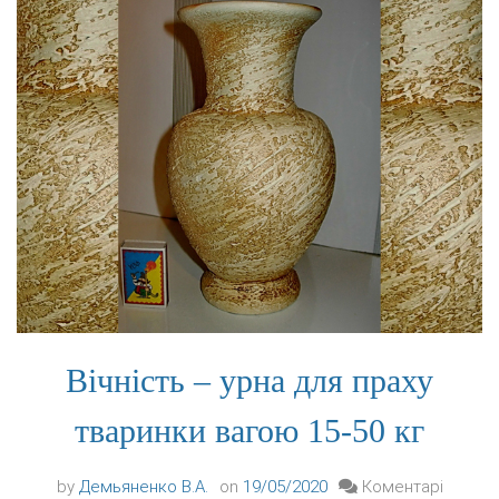
тварин
Вічність – урна для праху
тваринки вагою 15-50 кг
by
Демьяненко В.А.
on
19/05/2020
Коментарі