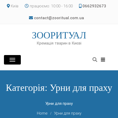
Skip
Київ
працюємо: 10:00 - 16:00
0662932673
to
content
contact@zooritual.com.ua
ЗООРИТУАЛ
Кремація тварин в Києві
Категорія:
Урни для праху
Урни для праху
Home
Урни для праху