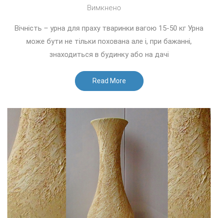
до
Вимкнено
Вічність
Вічність – урна для праху тваринки вагою 15-50 кг Урна
–
може бути не тільки похована але і, при бажанні,
урна
знаходиться в будинку або на дачі
для
праху
Read More
тваринки
вагою
15-
50
кг